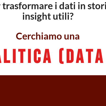
trasformare i dati in stori
insight utili?
Cerchiamo una
a
l
i
t
i
c
a
(
D
A
T
A