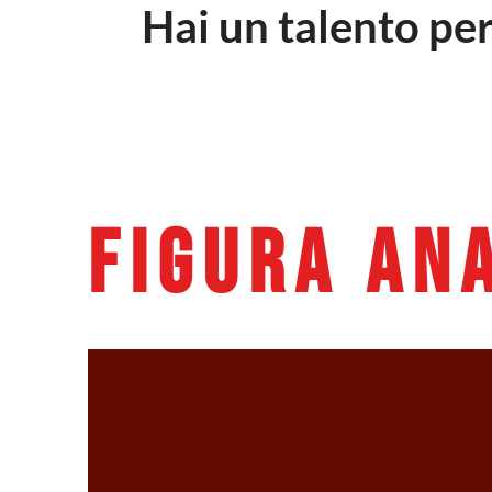
Hai un talento per 
f
i
g
u
r
a
a
n