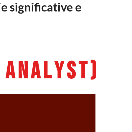
e significative e
A
N
A
L
Y
S
T
)