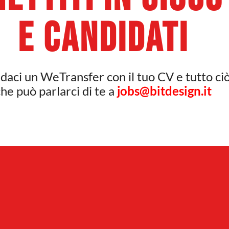
e candidati
aci un WeTransfer con il tuo CV
e tutto ci
he può parlarci di te a
jobs@bitdesign.it