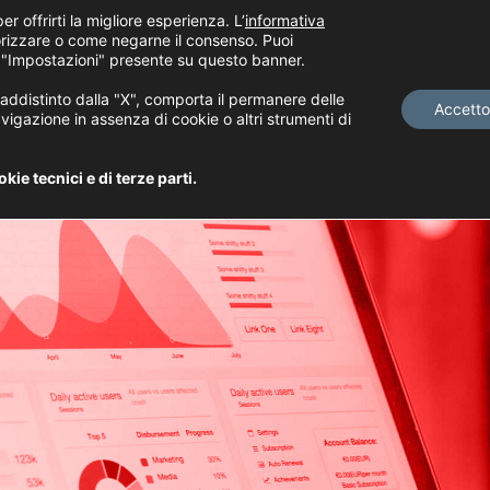
er offrirti la migliore esperienza. L’
informativa
rizzare o come negarne il consenso. Puoi
 "Impostazioni" presente su questo banner.
distinto dalla "X", comporta il permanere delle
Accetto
vigazione in assenza di cookie o altri strumenti di
ie tecnici e di terze parti.
A
N
A
L
Y