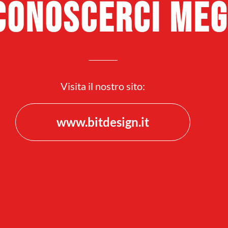
conoscerci meg
Visita il nostro sito:
www.bitdesign.it